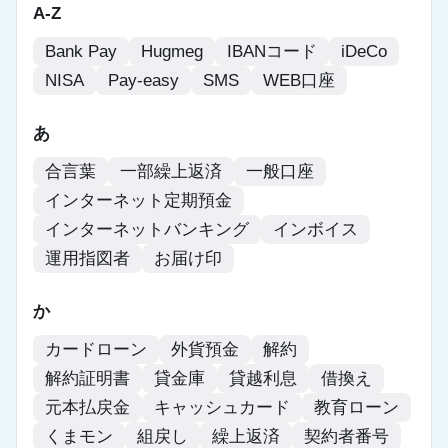
A-Z
Bank Pay
Hugmeg
IBANコード
iDeCo
NISA
Pay-easy
SMS
WEB口座
あ
合言葉
一部繰上返済
一般口座
インターネット定期預金
インターネットバンキング
インボイス
運用指図者
お届け印
か
カードローン
外貨預金
解約
解約証明書
貸金庫
貸越利息
借換え
元本払戻金
キャッシュカード
教育ローン
くまモン
組戻し
繰上返済
契約者番号